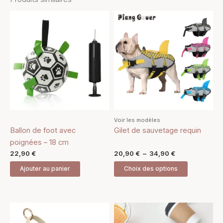
Plage
Ce
de
produit
prix :
20,90 €
a
à
plusieurs
34,90 €
variations.
Les
options
peuvent
être
Voir les modèles
choisies
Ballon de foot avec
Gilet de sauvetage requin
sur
poignées – 18 cm
la
22,90
€
20,90
€
–
34,90
€
page
Ajouter au panier
Choix des options
du
produit
Ce
produit