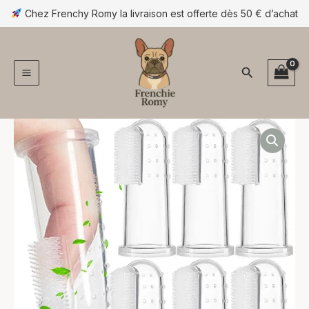
Aller
Chez Frenchy Romy la livraison est offerte dès 50 € d’achat
au
contenu
Rechercher
quantité
Plage
de
Brosse
de
à
prix :
dents
doigt
4,90 €
en
silicone
à
8,90 €