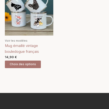
a
plusieurs
variations.
Les
options
peuvent
être
Voir les modèles
choisies
Mug émaillé vintage
sur
bouledogue français
la
14,90
€
page
Choix des options
du
produit