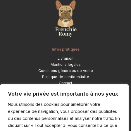
Infos pratiques
Livraison
Mentions légales
Conditions générales de vente
Politique de confidentialité
Contact
Catégories
Votre vie privée est importante à nos yeux
Déco et objets lifestyle
Nous utilisons des cookies pour améliorer votre
Pour ton bouledogue
expérience de navigation, vous proposer des publicités
Mode et accessoires
ou des contenus personnalisés et analyser notre trafic. En
Objets personnalisés
cliquant sur « Tout accepter », vous consentez à ce que