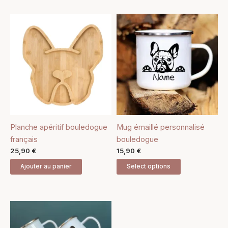
Planche apéritif bouledogue
Mug émaillé personnalisé
français
bouledogue
25,90
€
15,90
€
Ajouter au panier
Select options
Ce
produit