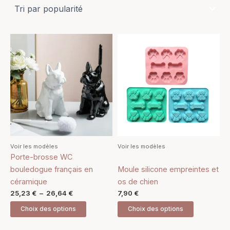
Plage
Ce
Ce
de
produit
produit
prix :
25,23 €
a
a
à
plusieurs
plusieurs
26,64 €
variations.
variations.
Les
Les
options
options
peuvent
peuvent
être
être
Voir les modèles
Voir les modèles
choisies
choisies
Porte-brosse WC
sur
sur
bouledogue français en
Moule silicone empreintes et
la
la
céramique
os de chien
page
page
25,23
€
–
26,64
€
7,90
€
du
du
Choix des options
Choix des options
produit
produit