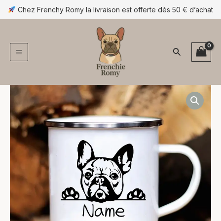
Aller
Chez Frenchy Romy la livraison est offerte dès 50 € d’achat
au
contenu
Rechercher
quantité
de
Mug
émaillé
personnalisé
bouledogue