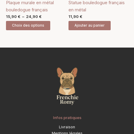
Plaque murale en métal
Statue bouledogue français
sur
bouledogue français
en métal
la
15,90
€
–
24,90
€
11,90
€
page
Choix des options
Ajouter au panier
du
produit
Infos pratiques
Livraison
Mentions légales