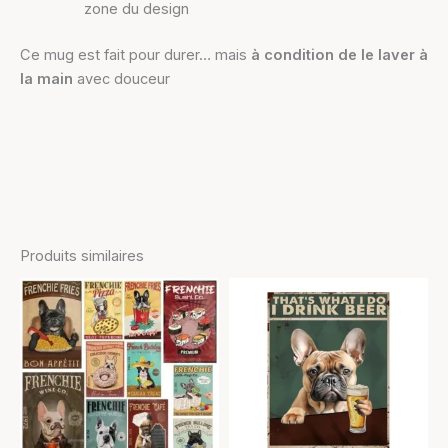
zone du design
Ce mug est fait pour durer… mais
à condition de le laver à
la main
avec douceur
Produits similaires
Plage
Plage
Ce
Ce
de
de
produit
produit
prix :
prix :
12,90 €
a
11,90 €
a
à
à
plusieurs
plusieurs
17,90 €
21,90 €
variations.
variations.
Les
Les
options
options