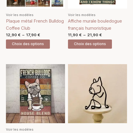
peuvent
peuvent
être
être
Voir les modèles
Voir les modèles
choisies
choisies
Plaque métal French Bulldog
Affiche murale bouledogue
sur
sur
Coffee Club
français humoristique
la
la
12,90
€
–
17,90
€
11,90
€
–
21,90
€
page
page
Choix des options
Choix des options
du
du
produit
produit
Plage
Ce
de
produit
prix :
15,90 €
a
à
plusieurs
24,90 €
variations.
Les
options
peuvent
être
Voir les modèles
choisies