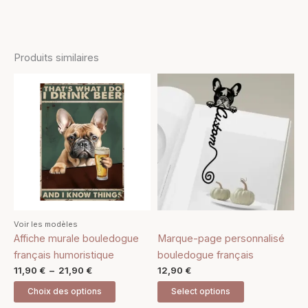
Produits similaires
Plage
Ce
de
produit
prix :
11,90 €
a
à
plusieurs
21,90 €
variations.
Les
options
peuvent
être
Voir les modèles
choisies
Affiche murale bouledogue
Marque-page personnalisé
sur
français humoristique
bouledogue français
la
11,90
€
–
21,90
€
12,90
€
page
Choix des options
Select options
du