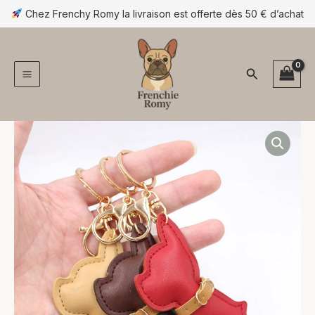
Aller
Chez Frenchy Romy la livraison est offerte dès 50 € d’achat
au
contenu
Rechercher
quantité
de
Porte-
clés
bouledogue
–
Simili
cuir
tendance