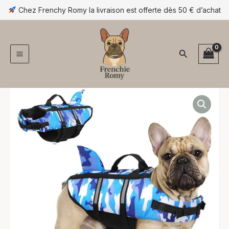
Aller
Chez Frenchy Romy la livraison est offerte dès 50 € d’achat
au
contenu
Rechercher
quantité
Plage
de
Gilet
de
de
prix :
sauvetage
camouflage
18,90 €
à
32,90 €