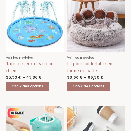
de
de
produit
produit
prix :
prix :
35,90 €
a
39,90 €
a
à
à
plusieurs
plusieurs
45,90 €
69,90 €
variations.
variations.
Les
Les
options
options
peuvent
peuvent
être
être
Voir les modèles
Voir les modèles
choisies
choisies
Tapis de jeux d’eau pour
Lit pour confortable en
sur
sur
chien
forme de patte
la
la
35,90
€
–
45,90
€
39,90
€
–
69,90
€
page
page
Choix des options
Choix des options
du
du
produit
produit
Ce
produit
a
plusieurs