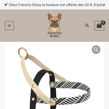
Aller
Chez Frenchy Romy la livraison est offerte dès 50 € d’achat
au
contenu
Rechercher
quantité
de
Harnais
noir
et
blanc