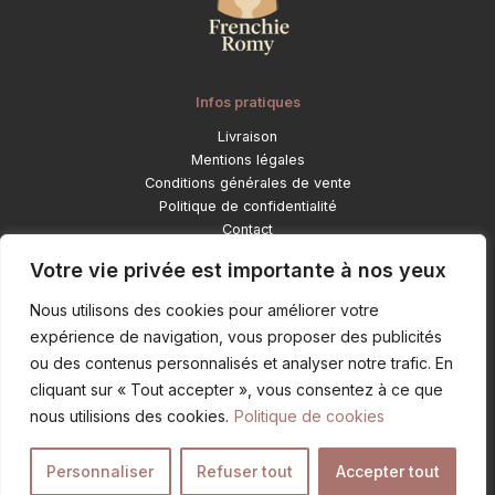
Infos pratiques
Livraison
Mentions légales
Conditions générales de vente
Politique de confidentialité
Contact
Catégories
Votre vie privée est importante à nos yeux
Déco et objets lifestyle
Nous utilisons des cookies pour améliorer votre
Pour ton bouledogue
expérience de navigation, vous proposer des publicités
Mode et accessoires
ou des contenus personnalisés et analyser notre trafic. En
Objets personnalisés
cliquant sur « Tout accepter », vous consentez à ce que
nous utilisions des cookies.
Politique de cookies
Personnaliser
Refuser tout
Accepter tout
Copyright © 2026 frenchieromy | by
inspirationweb.fr