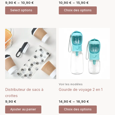
9,90
€
–
10,90
€
10,90
€
–
15,90
€
page
page
Select options
Choix des options
du
du
produit
produit
Plage
Ce
de
produit
prix :
14,90 €
a
à
plusieurs
16,90 €
variations.
Les
options
peuvent
être
Voir les modèles
choisies
Distributeur de sacs à
Gourde de voyage 2 en 1
sur
crottes
la
9,90
€
14,90
€
–
16,90
€
page
Ajouter au panier
Choix des options
du