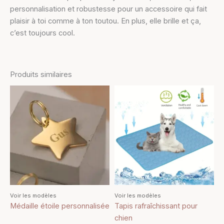
personnalisation et robustesse pour un accessoire qui fait
plaisir à toi comme à ton toutou. En plus, elle brille et ça,
c’est toujours cool.
Produits similaires
Plage
Plage
Ce
Ce
de
de
produit
produit
prix :
prix :
9,90 €
a
10,90 €
a
à
à
plusieurs
plusieurs
10,90 €
15,90 €
variations.
variations.
Les
Les
options
options
peuvent
peuvent
être
être
Voir les modèles
Voir les modèles
choisies
choisies
Médaille étoile personnalisée
Tapis rafraîchissant pour
sur
sur
chien
la
la