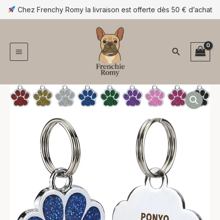
Aller
Chez Frenchy Romy la livraison est offerte dès 50 € d’achat
au
contenu
Rechercher
quantité
de
Médaille
personnalisée
pour
chien
-
patte
pailletée