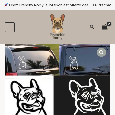
Aller
Chez Frenchy Romy la livraison est offerte dès 50 € d’achat
au
contenu
Rechercher
quantité
de
Sticker
voiture
bouledogue