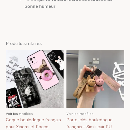
bonne humeur
Produits similaires
Ce
Ce
produit
produit
a
a
plusieurs
plusieurs
variations.
variations.
Les
Les
options
options
peuvent
peuvent
être
être
Voir les modèles
Voir les modèles
choisies
choisies
Coque bouledogue français
Porte-clés bouledogue
sur
sur
pour Xiaomi et Pocco
français – Simili cuir PU
la
la