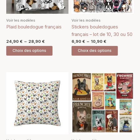
options
options
peuvent
peuvent
être
être
Voir les modèles
Voir les modèles
choisies
choisies
Plaid bouledogue français
Stickers bouledogues
sur
sur
français – lot de 10, 30 ou 50
la
la
24,90
€
–
28,90
€
6,90
€
–
10,90
€
page
page
Choix des options
Choix des options
du
du
produit
produit
Plage
Ce
Ce
de
produit
produit
prix :
a
12,90 €
a
à
plusieurs
plusieurs
17,90 €
variations.
variations.
Les
Les
options
options
peuvent
peuvent
être
être