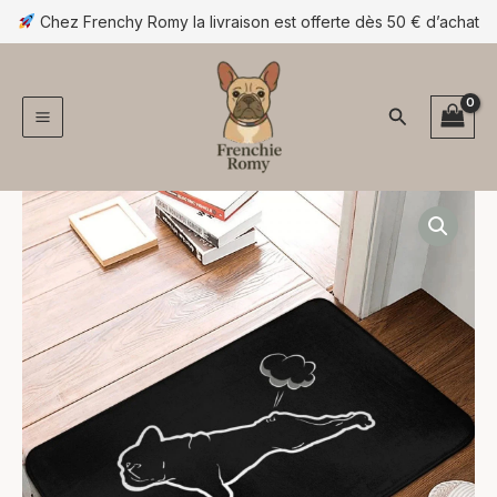
Aller
Chez Frenchy Romy la livraison est offerte dès 50 € d’achat
au
contenu
Rechercher
quantité
Plage
de
Tapis
de
d’entrée
prix :
antidérapant
et
16,90 €
décoratif
à
28,90 €