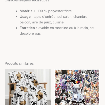
Caractéristiques techniques
Matériau :
100 % polyester fibre
Usage :
tapis d’entrée, sol salon, chambre,
balcon, aire de jeux, cuisine
Entretien :
lavable en machine ou à la main, ne
décolore pas
Produits similaires
Plage
Plage
Ce
Ce
de
de
produit
produit
prix :
prix :
24,90 €
a
6,90 €
a
à
à
plusieurs
plusieurs
28,90 €
10,90 €
variations.
variations.
Les
Les