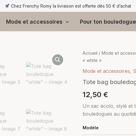
Chez Frenchy Romy la livraison est offerte dès 50 € d’achat
Mode et accessoires
Pour ton bouledogue
quantité
Accueil
/
Mode et access
de
« white »
Tote
bag
Mode et accessoires
,
S
bouledogue
Tote bag bouledog
"white"
12,50
€
Un sac écolo, stylé et
bouledogues au quotidi
Modèle