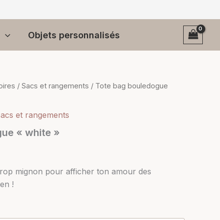
Objets personnalisés
oires
/
Sacs et rangements
/ Tote bag bouledogue
acs et rangements
ue « white »
 trop mignon pour afficher ton amour des
en !