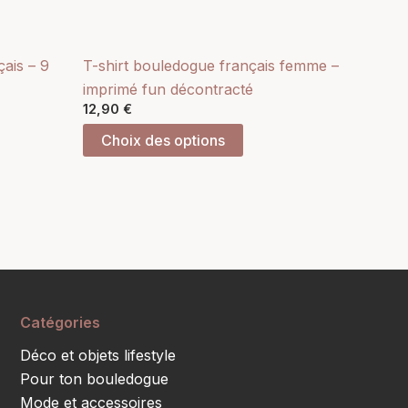
sur
la
page
ais – 9
T-shirt bouledogue français femme –
du
imprimé fun décontracté
it
produit
12,90
€
Choix des options
Catégories
Déco et objets lifestyle
Pour ton bouledogue
Mode et accessoires