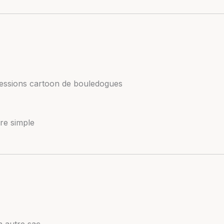
ressions cartoon de bouledogues
re simple
n autre sac