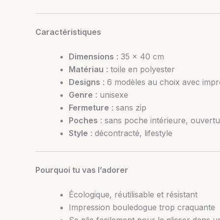
Caractéristiques
Dimensions
: 35 x 40 cm
Matériau
: toile en polyester
Designs
: 6 modèles au choix avec imp
Genre
: unisexe
Fermeture
: sans zip
Poches
: sans poche intérieure, ouvertu
Style
: décontracté, lifestyle
Pourquoi tu vas l’adorer
Écologique, réutilisable et résistant
Impression bouledogue trop craquante
Se plie facilement pour le glisser dans u