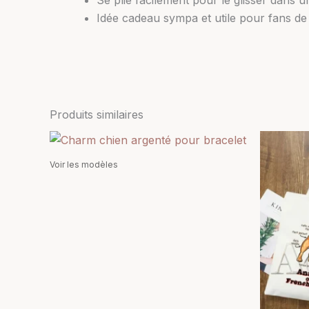
Idée cadeau sympa et utile pour fans d
Produits similaires
Plage
Ce
de
produit
prix :
Voir les modèles
6,90 €
a
à
plusieurs
8,90 €
variations.
Les
options
peuvent
être
choisies