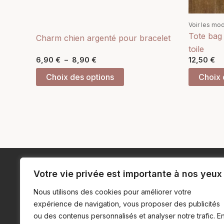
sur
la
Voir les mo
page
Tote bag
Charm chien argenté pour bracelet
du
toile
produit
6,90
€
–
8,90
€
12,50
€
Choix des options
Choix 
Votre vie privée est importante à nos yeux
Nous utilisons des cookies pour améliorer votre
expérience de navigation, vous proposer des publicités
ou des contenus personnalisés et analyser notre trafic. E