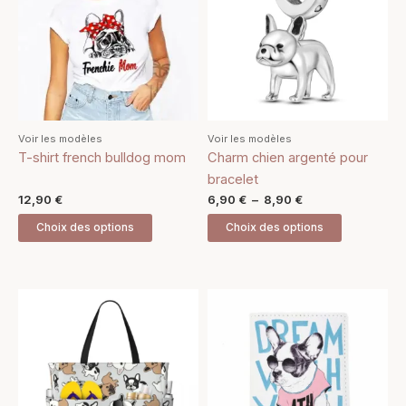
à
plusieurs
plusieurs
8,90 €
variations.
variations.
Les
Les
options
options
peuvent
peuvent
être
être
Voir les modèles
Voir les modèles
choisies
choisies
T-shirt french bulldog mom
Charm chien argenté pour
sur
sur
bracelet
la
la
12,90
€
6,90
€
–
8,90
€
page
page
Choix des options
Choix des options
du
du
produit
produit
Ce
Ce
produit
produit
a
a
plusieurs
plusieurs
variations.
variations.