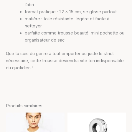
l’abri
format pratique : 22 x 15 cm, se glisse partout
matière : toile résistante, légère et facile à
nettoyer
parfaite comme trousse beauté, mini pochette ou
organisateur de sac
Que tu sois du genre à tout emporter ou juste le strict
nécessaire, cette trousse deviendra vite ton indispensable
du quotidien !
Produits similaires
Plage
Ce
Ce
de
produit
produit
prix :
a
6,90 €
a