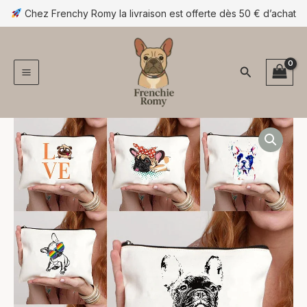
Aller
Chez Frenchy Romy la livraison est offerte dès 50 € d’achat
au
contenu
Rechercher
quantité
de
Trousse
de
maquillage
en
toile