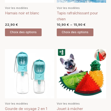
être
être
Voir les modèles
Voir les modèles
choisies
choisies
Harnais noir et blanc
Tapis rafraîchissant pour
sur
sur
chien
la
la
22,90
€
10,90
€
–
15,90
€
page
page
Choix des options
Choix des options
du
du
produit
produit
Plage
Ce
Ce
de
produit
produit
prix :
14,90 €
a
a
à
plusieurs
plusieurs
16,90 €
variations.
variations.
Les
Les
options
options
peuvent
peuvent
être
être
Voir les modèles
Voir les modèles
choisies
choisies
Gourde de voyage 2 en 1
Jouet à mâcher