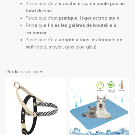
Parce que c’est
étanche et ça ne coule pas au
fond du sac
Parce que c’est
pratique, léger et trop stylé
Parce que
finies les galères de bouteille à
renverser
Parce que c’est
adapté à tous les formats de
soif
(petit, moyen, gros glou-glou)
Produits similaires
Plage
Ce
Ce
de
produit
produit
prix :
a
10,90 €
a
à
plusieurs
plusieurs
15,90 €
variations.
variations.
Les
Les
options
options
peuvent
peuvent