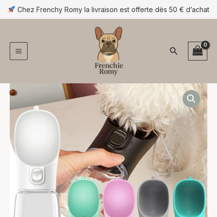
Aller
Chez Frenchy Romy la livraison est offerte dès 50 € d’achat
au
contenu
Rechercher
quantité
Plage
de
Gourde
de
portable
prix :
pour
chien
12,90 €
à
14,90 €