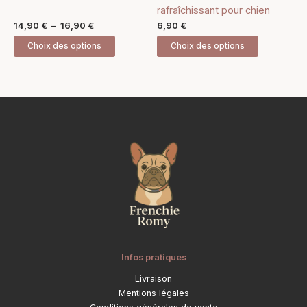
sur
sur
rafraîchissant pour chien
la
la
14,90
€
–
16,90
€
6,90
€
page
page
Choix des options
Choix des options
du
du
produit
produit
Infos pratiques
Livraison
Mentions légales