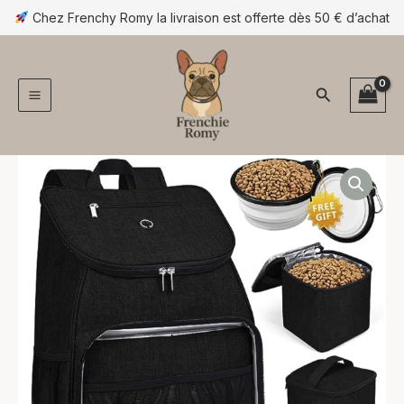
Aller
Chez Frenchy Romy la livraison est offerte dès 50 € d’achat
au
contenu
Rechercher
quantité
de
Sac
de
voyage
pour
chien
–
sac
à
dos
tout-
en-
un