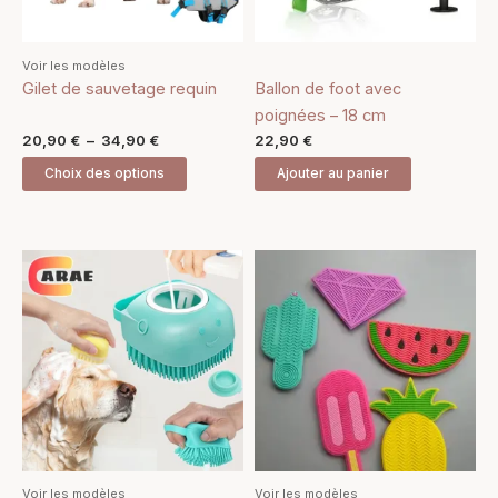
peuvent
être
Voir les modèles
choisies
Gilet de sauvetage requin
Ballon de foot avec
sur
poignées – 18 cm
la
20,90
€
–
34,90
€
22,90
€
page
Choix des options
Ajouter au panier
du
produit
Ce
Ce
produit
produit
a
a
plusieurs
plusieurs
variations.
variations.
Les
Les
options
options
peuvent
peuvent
être
être
Voir les modèles
Voir les modèles