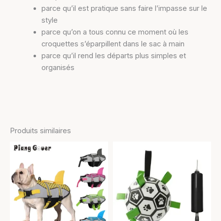
parce qu’il est pratique sans faire l’impasse sur le
style
parce qu’on a tous connu ce moment où les
croquettes s’éparpillent dans le sac à main
parce qu’il rend les départs plus simples et
organisés
Produits similaires
Plage
Ce
de
produit
prix :
20,90 €
a
à
plusieurs
34,90 €
variations.
Les
options