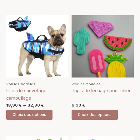
produit
produit
Plage
Ce
Ce
de
produit
produit
prix :
18,90 €
a
a
à
plusieurs
plusieurs
32,90 €
variations.
variations.
Les
Les
options
options
peuvent
peuvent
être
être
Voir les modèles
Voir les modèles
choisies
choisies
Gilet de sauvetage
Tapis de léchage pour chien
sur
sur
camouflage
la
la
18,90
€
–
32,90
€
6,90
€
page
page
Choix des options
Choix des options
du
du
produit
produit
Plage
Plage
Ce
Ce