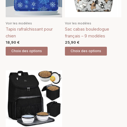
options
options
peuvent
peuvent
être
être
Voir les modèles
Voir les modèles
choisies
choisies
Tapis rafraîchissant pour
Sac cabas bouledogue
sur
sur
chien
français – 9 modèles
la
la
18,90
€
25,90
€
page
page
Choix des options
Choix des options
du
du
produit
produit