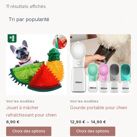
11 résultats affichés
Plage
Ce
Ce
de
produit
produit
prix :
a
12,90 €
a
à
plusieurs
plusieurs
14,90 €
variations.
variations.
Les
Les
options
options
peuvent
peuvent
être
être
Voir les modèles
Voir les modèles
choisies
choisies
Jouet à mâcher
Gourde portable pour chien
sur
sur
rafraîchissant pour chien
la
la
6,90
€
12,90
€
–
14,90
€
page
page
Choix des options
Choix des options
du
du