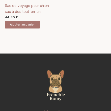
Sac de voyage pour chien –
sac à dos tout-en-un
44,90
€
Ajouter au panier