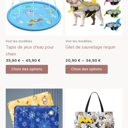
plusieurs
plusieurs
45,90 €
34,90 €
variations.
variations.
Les
Les
options
options
peuvent
peuvent
être
être
Voir les modèles
Voir les modèles
choisies
choisies
Tapis de jeux d’eau pour
Gilet de sauvetage requin
sur
sur
chien
la
la
35,90
€
–
45,90
€
20,90
€
–
34,90
€
page
page
Choix des options
Choix des options
du
du
produit
produit
Ce
Ce
produit
produit
a
a
plusieurs
plusieurs
variations.
variations.
Les
Les